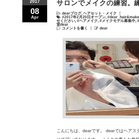
2017
サロンでメイクの練習。練
08
dearブログ
,
ヘアセット・メイク
Apr
#2017年2月20日オープン
,
#dear_hair&mak
せください
,
#ヘアメイク
,
#メイクモデル募集中
,
室dear
コメントを書く
dear
こんにちは、dearです。 dearでは