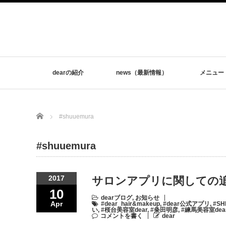
dearの紹介
news（最新情報）
メニュー
Home
#shuuemura
#shuuemura
2017
サロンアプリに関しての追記
10
dearブログ
,
お知らせ
Apr
#dear_hair&makeup
,
#dear公式アプリ
,
#SH
い
,
#桜台美容室dear
,
#粂田明彦
,
#練馬美容室dea
コメントを書く
dear