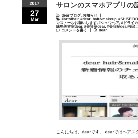
2017
サロンのスマホアプリの話
27
dearブログ
,
お知らせ
Mar
#artofhair
,
#dear_hair&makeup
,
#SHISEIDO
ンストールお願いします
,
#シュウヘア
,
#ドライ
練馬美容室dear
,
#美容室dear
,
#美容院dear桜台
,
コメントを書く
dear
こんにちは、dearです。 dearでは