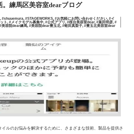
。練馬区美容室dearブログ
,
#shuuemura
,
#STAGEWORKS
,
#お気軽にお問い合わせください
,
#イ
カット
,
#メイクモデル募集中
,
#公式アプリ
,
#桜台美容室dear
,
#粂田明彦
,
#
#美容院dear練馬
,
#美容院dear豊玉北
,
#蛭田真梨子
,
#豊玉北美容室dear
ヘアスタイルのお悩みを解決するために、さまざまな技術、製品を提供さ