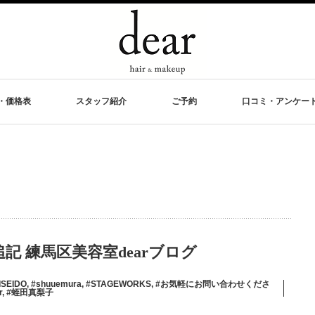
・価格表
スタッフ紹介
ご予約
口コミ・アンケー
 練馬区美容室dearブログ
ISEIDO
,
#shuuemura
,
#STAGEWORKS
,
#お気軽にお問い合わせくださ
r
,
#蛭田真梨子