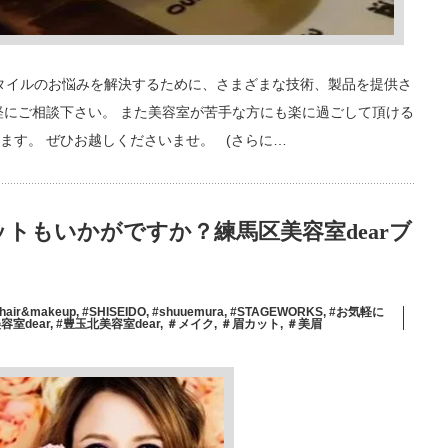
ヘアスタイルのお悩みを解決するために、さまざまな技術、製品を提供さ
軽にご相談下さい。 また美容室が苦手な方にも楽に過ごして頂ける
ます。 ぜひお越しくださいませ。 (さらに…
トもいかがですか？練馬区美容室dearブ
_hair&makeup
,
#SHISEIDO
,
#shuuemura
,
#STAGEWORKS
,
#お気軽に
容室dear
,
#豊玉北美容室dear
,
＃メイク
,
＃眉カット
,
＃美眉