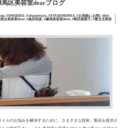
馬区美容室dearブログ
eup
,
#SHISEIDO
,
#shuuemura
,
#STAGEWORKS
,
#お気軽にお問い合わ
#桜台美容室dear
,
#粂田明彦
,
#練馬美容室dear
,
#蛭田真梨子
,
#豊玉北美容
ヘアスタイルのお悩みを解決するために、さまざまな技術、製品を提供さ