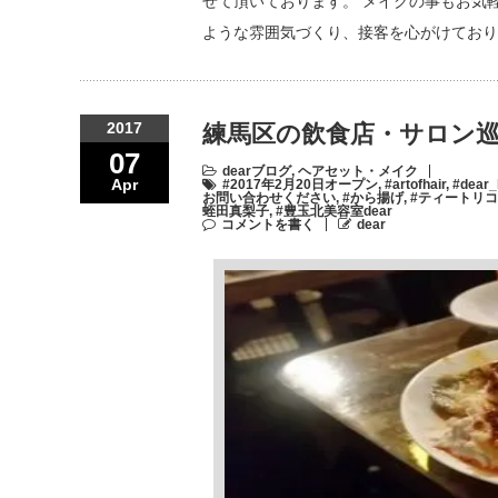
せて頂いております。 メイクの事もお気
ような雰囲気づくり、接客を心がけており
2017
練馬区の飲食店・サロン巡り
07
dearブログ
,
ヘアセット・メイク
Apr
#2017年2月20日オープン
,
#artofhair
,
#dear
お問い合わせください
,
#から揚げ
,
#ティートリコ
蛭田真梨子
,
#豊玉北美容室dear
コメントを書く
dear