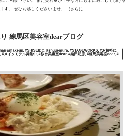
軽にご相談下さい。 また美容室が苦手な方にも楽に過ごして頂ける
ます。 ぜひお越しくださいませ。 (さらに…
 練馬区美容室dearブログ
_hair&makeup
,
#SHISEIDO
,
#shuuemura
,
#STAGEWORKS
,
#お気軽に
,
#メイクモデル募集中
,
#桜台美容室dear
,
#粂田明彦
,
#練馬美容室dear
,
#