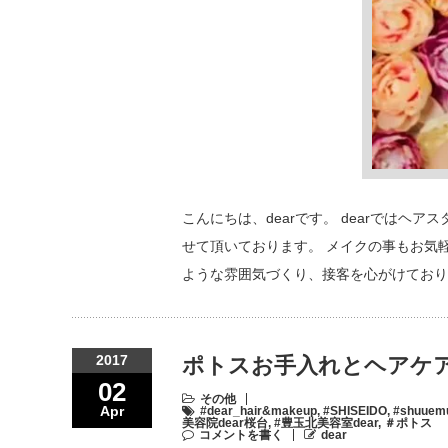
こんにちは、dearです。 dearでは
せて頂いております。 メイクの事もお気
ような雰囲気づくり、接客を心がけており
2017
ポトスお手入れとヘアケア
02
その他
Apr
#dear_hair&makeup
,
#SHISEIDO
,
#shuuem
美容院dear桜台
,
#豊玉北美容室dear
,
＃ポトス
コメントを書く
dear