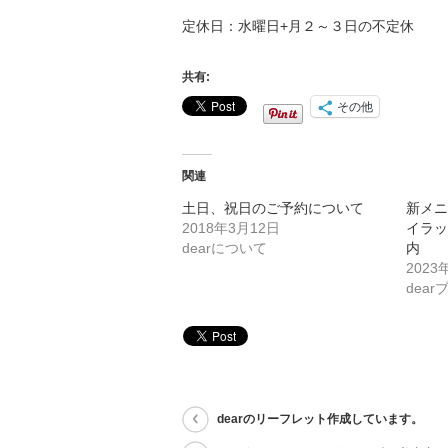
定休日：水曜日+月２～３日の不定休
共有:
その他
関連
土日、祝日のご予約について
新メ
2018年3月12日
イラ
dearについて
内
2023
dear
dearのリーフレット作成しています。