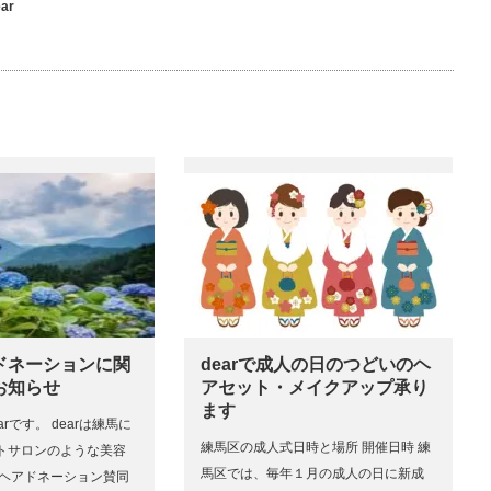
ar
ドネーションに関
dearで成人の日のつどいのヘ
お知らせ
アセット・メイクアップ承り
ます
rです。 dearは練馬に
練馬区の成人式日時と場所 開催日時 練
トサロンのような美容
馬区では、毎年１月の成人の日に新成
はヘアドネーション賛同