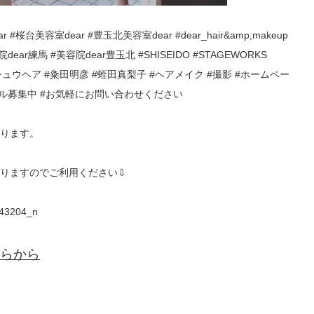
#桜台美容室dear #豊玉北美容室dear #dear_hair&amp;makeup
dear練馬 #美容院dear豊玉北 #SHISEIDO #STAGEWORKS
カット #シュウヘア #粂田明彦 #蛭田真梨子 #ヘアメイク #撮影 #ホームペー
デル募集中 #お気軽にお問い合わせください
ります。
りますのでご利用ください⇩
らから