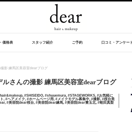
・価格表
スタッフ紹介
ご予約
口コミ・アンケー
影 練馬区美容室dearブログ
ルさんの撮影 練馬区美容室dearブログ
_hair&makeup
,
#SHISEIDO
,
#shuuemura
,
#STAGEWORKS
,
#お気軽に
ット
,
#ヘアメイク
,
#ホームページ用
,
#メイクモデル募集中
,
#撮影
,
#桜台美
ar
,
#美容院dear桜台
,
#美容院dear練馬
,
#美容院dear豊玉北
,
#蛭田真梨