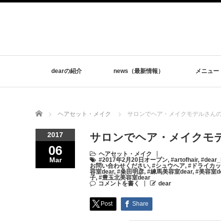
dearの紹介
news（最新情報）
メニュー
Home
ヘアセット・メイク
サロンでヘア・メイクモデルさんの撮
2017
サロンでヘア・メイクモデ
06
ヘアセット・メイク
Mar
#2017年2月20日オープン
,
#artofhair
,
#dear
お問い合わせください
,
#シュウヘア
,
#ドライカ
容室dear
,
#粂田明彦
,
#練馬美容室dear
,
#美容室de
子
,
#豊玉北美容室dear
コメントを書く
dear
Post
Share