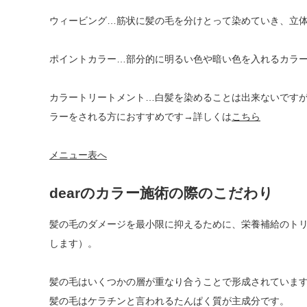
ウィービング…筋状に髪の毛を分けとって染めていき、立
ポイントカラー…部分的に明るい色や暗い色を入れるカラ
カラートリートメント…白髪を染めることは出来ないです
ラーをされる方におすすめです→詳しくは
こちら
メニュー表へ
dearのカラー施術の際のこだわり
髪の毛のダメージを最小限に抑えるために、栄養補給のト
します）。
髪の毛はいくつかの層が重なり合うことで形成されていま
髪の毛はケラチンと言われるたんぱく質が主成分です。