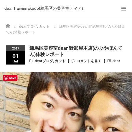
dear hair&makeup(練馬区の美容室ディア)
Home
dearブログ
,
カット
練馬区美容室dear 野武屋本店(のぶやほん
てん)体験レポート
練馬区美容室dear 野武屋本店(のぶやほんて
2017
ん)体験レポート
01
dearブログ
,
カット
コメントを書く
dear
Jul
Save