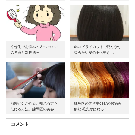
くせ毛でお悩みの方へ～dear
dearドライカットで艶やかな
の考察と対処法～
柔らかい髪の毛へ導き…
前髪が分かれる、割れる方を
練馬区の美容室dearのお悩み
助ける方法。練馬区の美容…
解決 毛先がはねる・…
コメント