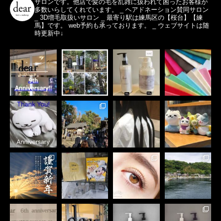
サロンです。他店で髪の毛を乱雑に扱われて困ったお客様が
多数いらしてくれています。
_
ヘアドネーション賛同サロン
_
3D増毛取扱いサロン
_
最寄り駅は練馬区の【桜台】【練
馬】です。
web予約も承っております。
_
ウェブサイトは随
時更新中↓